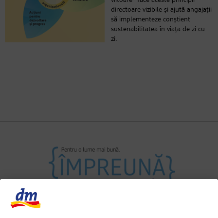
viitoare” face aceste principii
directoare vizibile și ajută angajații
să implementeze conștient
sustenabilitatea în viața de zi cu
zi.