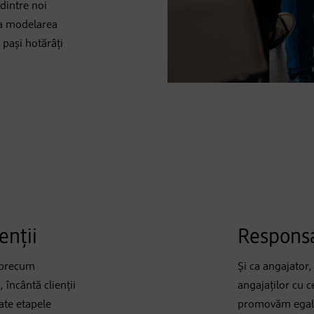
 dintre noi
 la modelarea
pași hotărâți
enții
Responsa
, precum
Și ca angajato
 încântă clienții
angajaților cu c
oate etapele
promovăm egalit