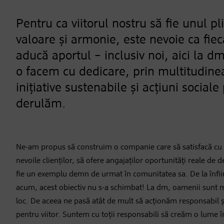
Pentru ca viitorul nostru să fie unul pl
valoare și armonie, este nevoie ca fiec
aducă aportul – inclusiv noi, aici la dm
o facem cu dedicare, prin multitudine
inițiative sustenabile și acțiuni sociale
derulăm.
Ne-am propus să construim o companie care să satisfacă cu
nevoile clienților, să ofere angajaților oportunități reale de d
fie un exemplu demn de urmat în comunitatea sa. De la înfii
acum, acest obiectiv nu s-a schimbat! La dm, oamenii sunt 
loc. De aceea ne pasă atât de mult să acționăm responsabil și
pentru viitor. Suntem cu toții responsabili să creăm o lume în