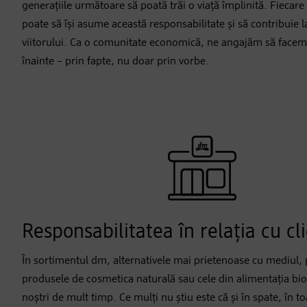
generațiile următoare să poată trăi o viață împlinită. Fiecare
poate să își asume această responsabilitate și să contribuie
viitorului. Ca o comunitate economică, ne angajăm să facem 
înainte – prin fapte, nu doar prin vorbe.
Responsabilitatea în relația cu cli
În sortimentul dm, alternativele mai prietenoase cu mediul
produsele de cosmetica naturală sau cele din alimentația bio,
noștri de mult timp. Ce mulți nu știu este că și în spate, în t