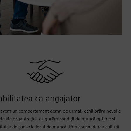
bilitatea ca angajator
r, avem un comportament demn de urmat: echilibrăm nevoile
ele ale organizației, asigurăm condiții de muncă optime și
atea de șanse la locul de muncă. Prin consolidarea culturii