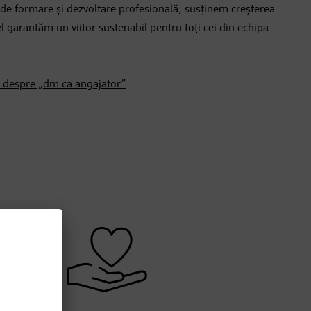
 de formare și dezvoltare profesională, susținem creșterea
fel garantăm un viitor sustenabil pentru toți cei din echipa
e despre „dm ca angajator”