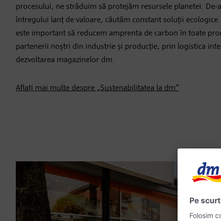
procesului, ne străduim să protejăm resursele planetei. De-
întregului lanț de valoare, căutăm constant soluții ecologice.
este important să reducem amprenta de carbon în toate pro
partenerii noștri din industrie și producție, prin logistica int
dezvoltarea magazinelor dm.
Aflați mai multe despre „Sustenabilitatea la dm”