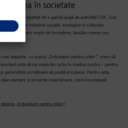
bilitatea în societate
stru este completat de o gamă largă de activități CSR. Sub
ună}
susținem inițiative sociale, ecologice și culturale.
nții și partenerii noștri de încredere, lansăm mereu noi
ță socială.
mai departe: cu ocazia „Entuziasm pentru viitor”, vrem să
mportant este să ne implicăm activ în mediul nostru – pentru
e și generațiile următoare să poată prospera. Pentru asta,
plan oameni și proiecte inspiratoare, care încurajează
e despre „Entuziasm pentru viitor”