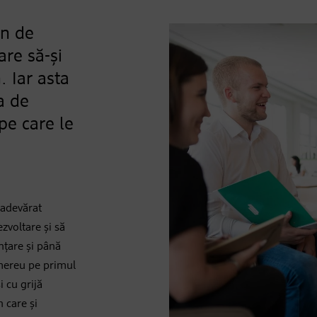
in de
are să-și
. Iar asta
a de
 pe care le
 adevărat
ezvoltare și să
nțare și până
mereu pe primul
 cu grijă
 care și