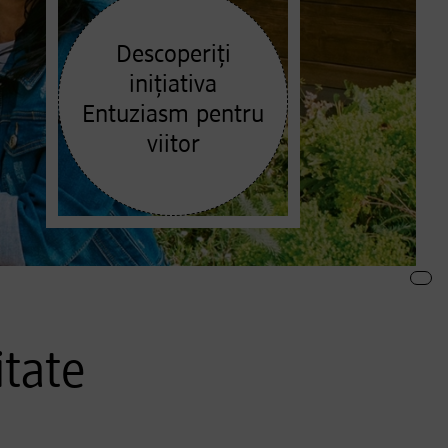
Descoperiți
inițiativa
Entuziasm pentru
viitor
itate