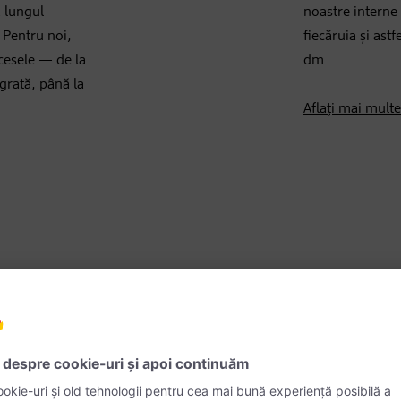
a lungul
noastre interne
 Pentru noi,
fiecăruia și ast
cesele — de la
dm.
egrată, până la
Aflați mai mult