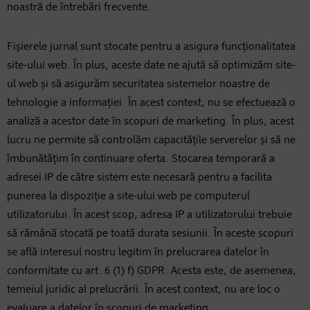
noastră de întrebări frecvente.
Fișierele jurnal sunt stocate pentru a asigura funcționalitatea
site-ului web. În plus, aceste date ne ajută să optimizăm site-
ul web și să asigurăm securitatea sistemelor noastre de
tehnologie a informației. În acest context, nu se efectuează o
analiză a acestor date în scopuri de marketing. În plus, acest
lucru ne permite să controlăm capacitățile serverelor și să ne
îmbunătățim în continuare oferta. Stocarea temporară a
adresei IP de către sistem este necesară pentru a facilita
punerea la dispoziție a site-ului web pe computerul
utilizatorului. În acest scop, adresa IP a utilizatorului trebuie
să rămână stocată pe toată durata sesiunii. În aceste scopuri
se află interesul nostru legitim în prelucrarea datelor în
conformitate cu art. 6 (1) f) GDPR. Acesta este, de asemenea,
temeiul juridic al prelucrării. În acest context, nu are loc o
evaluare a datelor în scopuri de marketing.