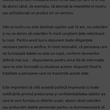
folosiți acest site, incluzând orice fel de date pe care ni le veți
da atunci când, de exemplu, vă abonați la newsletterul nostru
sau achiziționați un produs ori un serviciu.
Site-ul nostru nu este destinat copiilor sub 16 ani, nu colectăm
și nu ne dorim să colectăm în mod conștient date referitoare
la copii. Pentru acest lucru depunem toate diligențele
necesare pentru a verifica, în mod rezonabil, că persoana care
ne furnizează datele nu este un copil, conform termenilor
definiți mai sus – răspunderea pentru orice fel de informație
care ne este furnizată cu eludarea acestor dispoziții fiind în
totalitate a persoanei care ne transmite aceste date.
Este important să citiți această politică împreună cu toate
notificările privind prelucrarea și confidențialitatea datelor pe
care le vom furniza cu diferite ocazii, atunci când colectăm
sau prelucrăm datele personale pentru ca dumneavoastră să