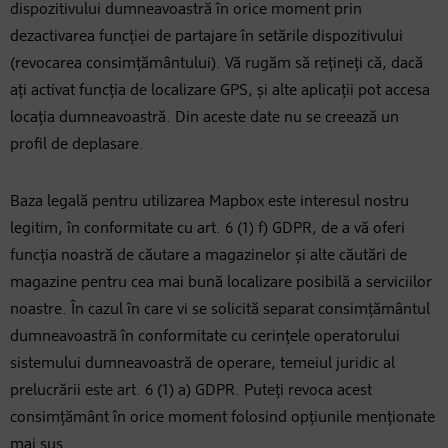
dispozitivului dumneavoastră în orice moment prin
dezactivarea funcției de partajare în setările dispozitivului
(revocarea consimțământului). Vă rugăm să rețineți că, dacă
ați activat funcția de localizare GPS, și alte aplicații pot accesa
locația dumneavoastră. Din aceste date nu se creează un
profil de deplasare.
Baza legală pentru utilizarea Mapbox este interesul nostru
legitim, în conformitate cu art. 6 (1) f) GDPR, de a vă oferi
funcția noastră de căutare a magazinelor și alte căutări de
magazine pentru cea mai bună localizare posibilă a serviciilor
noastre. În cazul în care vi se solicită separat consimțământul
dumneavoastră în conformitate cu cerințele operatorului
sistemului dumneavoastră de operare, temeiul juridic al
prelucrării este art. 6 (1) a) GDPR. Puteți revoca acest
consimțământ în orice moment folosind opțiunile menționate
mai sus.