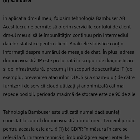
(h) Bambuser
În aplicația dm-ul meu, folosim tehnologia Bambuser AB.
Acest lucru ne permite să oferim serviciile contului de client
dm-ul meu și să le îmbunătățim continuu prin intermediul
datelor statistice pentru client. Analizele statistice conțin
informații despre numărul de mesaje de chat. În plus, adresa
dumneavoastră IP este prelucrată în scopuri de diagnosticare
și de infrastructură, precum și în scopuri de securitate IT (de
exemplu, prevenirea atacurilor DDOS și a spam-ului) de către
furnizorii de servicii cloud utilizați și anonimizată cât mai
repede posibil; perioada maximă de stocare este de 90 de zile.
Tehnologia Bambuser este utilizată numai dacă sunteți
conectat la contul dumneavoastră dm-ul meu. Temeiul juridic
pentru aceasta este art. 6 (1) b) GDPR în măsura în care se
referă la furnizarea tehnică și îmbunătățirea experienței de