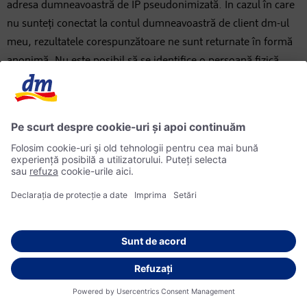
adresa dumneavoastră de IP pseudonimizată. În cazul în care
nu sunteți conectat la contul dumneavoastră de client dm-ul
meu, rezultatele corespunzătoare ne sunt returnate în formă
anonimă. Nu este posibil să se identifice o persoană fizică.
În plus, serviciul de analiză Adjust are o interfață cu
tehnologiile de retargetare ale Criteo SA. În aplicația dm-ul
meu, etichetele/tags („Events”) sunt integrate în puncte
relevante, astfel încât Criteo să poată procesa informațiile de
navigare și, pe baza acestora, să afișeze publicitate adaptată
pentru dumneavoastră. În plus, instalările aplicației ne
interesează ca informații („instalări”).
Am convenit cu Criteo că suntem responsabili în comun
pentru prelucrarea datelor dumneavoastră personale în acest
context. Noi suntem responsabili pentru integrarea
evenimentelor, pentru informațiile dumneavoastră de
utilizator colectate prin intermediul acestora și pentru
transmiterea lor către Criteo. Criteo creează reclamele, decide