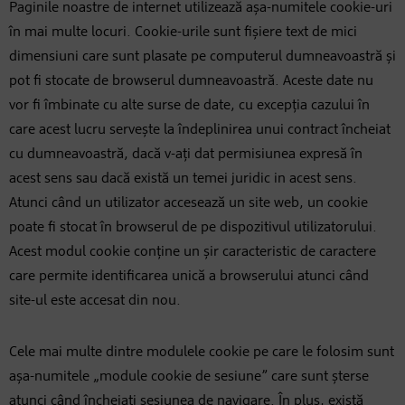
Paginile noastre de internet utilizează așa-numitele cookie-uri
în mai multe locuri. Cookie-urile sunt fișiere text de mici
dimensiuni care sunt plasate pe computerul dumneavoastră și
pot fi stocate de browserul dumneavoastră. Aceste date nu
vor fi îmbinate cu alte surse de date, cu excepția cazului în
care acest lucru servește la îndeplinirea unui contract încheiat
cu dumneavoastră, dacă v-ați dat permisiunea expresă în
acest sens sau dacă există un temei juridic in acest sens.
Atunci când un utilizator accesează un site web, un cookie
poate fi stocat în browserul de pe dispozitivul utilizatorului.
Acest modul cookie conține un șir caracteristic de caractere
care permite identificarea unică a browserului atunci când
site-ul este accesat din nou.
Cele mai multe dintre modulele cookie pe care le folosim sunt
așa-numitele „module cookie de sesiune” care sunt șterse
atunci când încheiați sesiunea de navigare. În plus, există