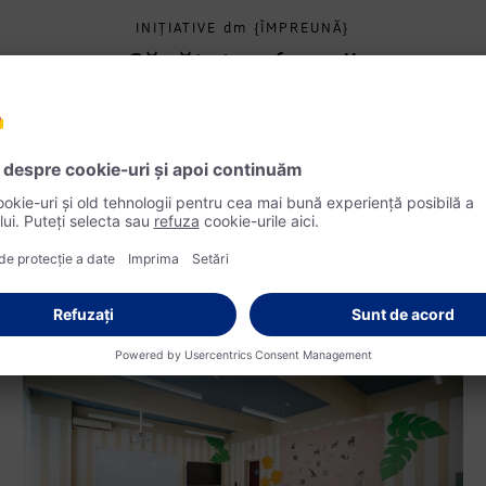
INIȚIATIVE
dm
{ÎMPREUNĂ}
Sănătatea femeii
La dm drogerie markt, sănătatea femeii a fost o prioritate.
Conform studiului Spectra din 2023, realizat de dm, 53%
dintre femei considerau că subiectul sănătății feminine
necesita o atenție mai mare. În România, a fost esențial să
se discute deschis aceste teme, iar Caravana Sănătății dm a
fost creată tocmai pentru a răspunde acestor nevoi,
oferind consultanță și informații relevante.