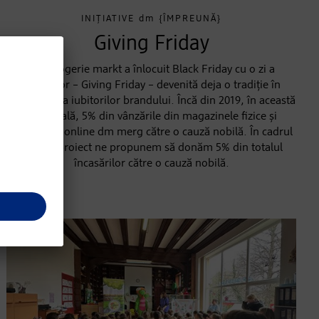
INIȚIATIVE
dm
{ÎMPREUNĂ}
Giving Friday
dm drogerie markt a înlocuit Black Friday cu o zi a
donațiilor – Giving Friday – devenită deja o tradiție în
comunitatea iubitorilor brandului. Încă din 2019, în această
zi specială, 5% din vânzările din magazinele fizice și
magazinul online dm merg către o cauză nobilă. În cadrul
acestui proiect ne propunem să donăm 5% din totalul
încasărilor către o cauză nobilă.