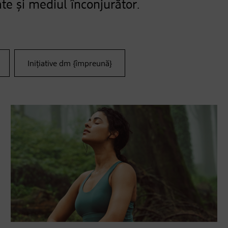
te și mediul înconjurător.
Inițiative dm {împreună}