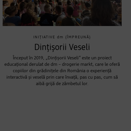
INIȚIATIVE
dm
{ÎMPREUNĂ}
Dințișorii Veseli
Început în 2019, „Dințișorii Veseli” este un proiect
educațional derulat de dm – drogerie markt, care le oferă
copiilor din grădinițele din România o experiență
interactivă și veselă prin care învață, pas cu pas, cum să
aibă grijă de zâmbetul lor.