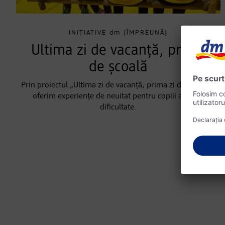
INIȚIATIVE
dm
{ÎMPREUNĂ}
Ultima zi de vacanță, prima
de școală
Prin proiectul „Ultima zi de vacanță, prima zi de școală”,
oferim experiențe de neuitat pentru copiii aflați în
dificultate.