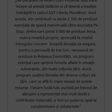
„Ne bucurăm să vedem cum inițiativa Tutu Race
începe să prindă rădăcini și să devină o tradiție
îndrăgită în cadrul UVT Liberty Marathon. Anul
acesta, am contribuit cu peste 2.300 de produse
esențiale de igienă menstruală către Asociația Pe
Stop, dintre care peste 2.000 de produse Jessa,
marca noastră proprie, apreciată la nivelul
întregului concern. Această donație va asigura,
pentru o perioadă de trei luni, necesarul de
produse în Rețeaua Demnității, un program
esențial care sprijină femeile aflate în situații
vulnerabile, din toate colțurile țării. Acest
program susține femeile din diverse colțuri ale
țării, care se află în mare nevoie de aceste
resurse. Fiecare fustă tutu purtată pe traseul de
alergare a reprezentat mai mult decât o
contribuție materială, a fost un puternic apel la
conștientizare și solidaritate”