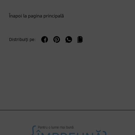
Informații suplimentare
Înapoi la pagina principală
Acceptați
powered by
Usercentrics Consent
Distribuiți pe:
Management Platform