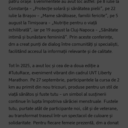
patru orașe. Evenimentele au avut loc astfel: pe 8 iulie la
Constanța – „Protecție solară și sănătatea pielii”, pe 22
iulie la Brașov – „Mame sănătoase, familii fericite”, pe 5
august la Timișoara – „Nutriție pentru o viață
echilibrată”, iar pe 19 august la Cluj-Napoca – „Sănătate
intimă și bunăstare feminină”. Prin aceste conferințe,
dm a creat punți de dialog între comunități și specialiști,
facilitând accesul la informații relevante și de calitate.
Tot în 2025, a avut loc și cea de-a doua ediție a
#TutuRace, eveniment vibrant din cadrul UVT Liberty
Marathon. Pe 27 septembrie, participantele la cursa de 2
km au primit din nou tricouri, produse pentru un stil de
viață sănătos și fuste tutu – un simbol al susținerii
continue în lupta împotriva sărăciei menstruale. Fustele
tutu, purtate atât de participante noi, cât și de veterane,
au transformat traseul într-un spectacol de culoare și
solidaritate. Pentru fiecare femeie prezentă, dm a donat