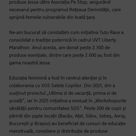
produse Jessa către Asociația Pe Stop, asigurând
necesarul pentru programul Rețeaua Demnității, care
sprijină femeile vulnerabile din toată țara.
Ne-am bucurat să constatăm cum inițiativa Tutu Race a
consolidat o tradiție puternică în cadrul UVT Liberty
Marathon. Anul acesta, am donat peste 2.300 de
produse esențiale, dintre care peste 2.000 au fost din
gama noastră Jessa.
Educația feminină a fost în centrul atenției și în
colaborarea cu SOS Satele Copiilor. Din 2021, dm a
susținut proiectul „Ultima zi de vacanță, prima zi de
școală”, iar în 2025 inițiativa a evoluat în „Workshopurile
sănătății pentru comunitatea SOS”. Peste 300 de copii și
părinți din șapte locații (Bacău, Ațel, Sibiu, Sebeș, Avrig,
București și Brașov) au beneficiat de cursuri de educație
menstruală, consiliere și distribuție de produse