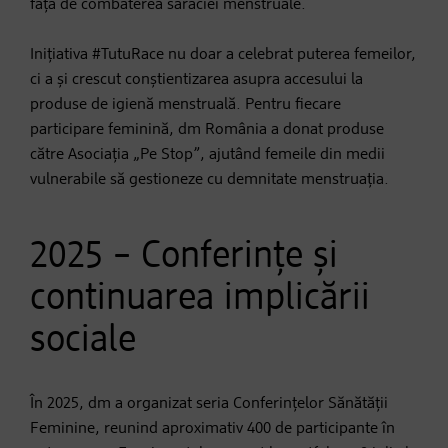
față de combaterea sărăciei menstruale.
Inițiativa #TutuRace nu doar a celebrat puterea femeilor,
ci a și crescut conștientizarea asupra accesului la
produse de igienă menstruală. Pentru fiecare
participare feminină, dm România a donat produse
către Asociația „Pe Stop”, ajutând femeile din medii
vulnerabile să gestioneze cu demnitate menstruația.
2025 – Conferințe și
continuarea implicării
sociale
În 2025, dm a organizat seria Conferințelor Sănătății
Feminine, reunind aproximativ 400 de participante în