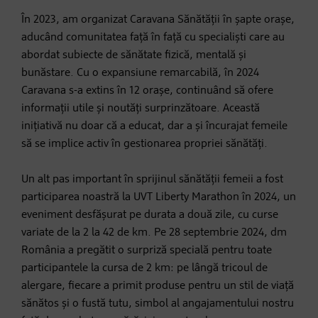
În 2023, am organizat Caravana Sănătății în șapte orașe,
aducând comunitatea față în față cu specialiști care au
abordat subiecte de sănătate fizică, mentală și
bunăstare. Cu o expansiune remarcabilă, în 2024
Caravana s-a extins în 12 orașe, continuând să ofere
informații utile și noutăți surprinzătoare. Această
inițiativă nu doar că a educat, dar a și încurajat femeile
să se implice activ în gestionarea propriei sănătăți.
Un alt pas important în sprijinul sănătății femeii a fost
participarea noastră la UVT Liberty Marathon în 2024, un
eveniment desfășurat pe durata a două zile, cu curse
variate de la 2 la 42 de km. Pe 28 septembrie 2024, dm
România a pregătit o surpriză specială pentru toate
participantele la cursa de 2 km: pe lângă tricoul de
alergare, fiecare a primit produse pentru un stil de viață
sănătos și o fustă tutu, simbol al angajamentului nostru