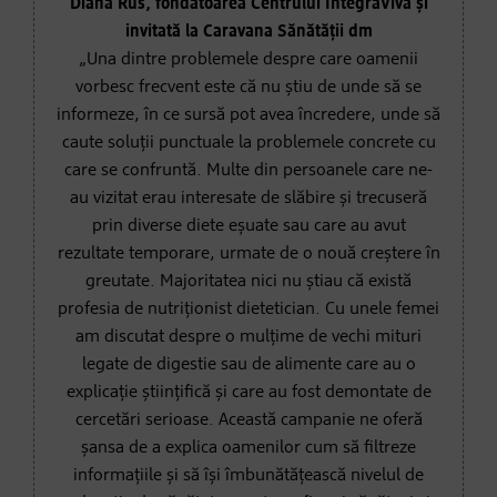
Diana Rus, fondatoarea Centrului IntegraViva și
invitată la Caravana Sănătății dm
„Una dintre problemele despre care oamenii
vorbesc frecvent este că nu știu de unde să se
informeze, în ce sursă pot avea încredere, unde să
caute soluții punctuale la problemele concrete cu
care se confruntă. Multe din persoanele care ne-
au vizitat erau interesate de slăbire și trecuseră
prin diverse diete eșuate sau care au avut
rezultate temporare, urmate de o nouă creștere în
greutate. Majoritatea nici nu știau că există
profesia de nutriționist dietetician. Cu unele femei
am discutat despre o mulțime de vechi mituri
legate de digestie sau de alimente care au o
explicație științifică și care au fost demontate de
cercetări serioase. Această campanie ne oferă
șansa de a explica oamenilor cum să filtreze
informațiile și să își îmbunătățească nivelul de