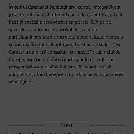
În cadrul Caravanei Sănătății dm, centrul IntegraViva a
jucat un rol esențial, oferind consultanță nutrițională de
bază și analiză a compoziției corporale. Echipa de
specialiști a interpretat rezultatele și a oferit
participanților sfaturi concrete și personalizate pentru a-
și îmbunătăți statusul nutrițional și stilul de viață. Deși
Caravana nu oferă consultații complete în cabinetul de
nutriție, experiența oferită participanților le oferă o
perspectivă asupra sănătății lor și îi încurajează să
adopte schimbări benefice și durabile pentru susținerea
sănătății lor.