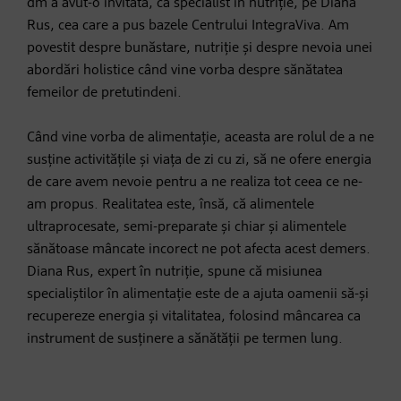
dm a avut-o invitată, ca specialist în nutriție, pe Diana
Rus, cea care a pus bazele Centrului IntegraViva. Am
povestit despre bunăstare, nutriție și despre nevoia unei
abordări holistice când vine vorba despre sănătatea
femeilor de pretutindeni.
Când vine vorba de alimentație, aceasta are rolul de a ne
susține activitățile și viața de zi cu zi, să ne ofere energia
de care avem nevoie pentru a ne realiza tot ceea ce ne-
am propus. Realitatea este, însă, că alimentele
ultraprocesate, semi-preparate și chiar și alimentele
sănătoase mâncate incorect ne pot afecta acest demers.
Diana Rus, expert în nutriție, spune că misiunea
specialiștilor în alimentație este de a ajuta oamenii să-și
recupereze energia și vitalitatea, folosind mâncarea ca
instrument de susținere a sănătății pe termen lung.