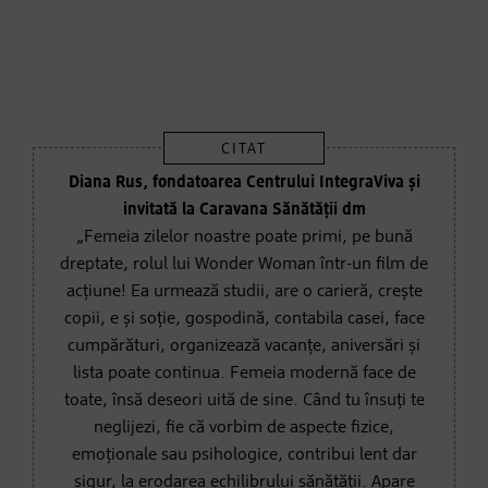
Diana Rus, fondatoarea Centrului IntegraViva și
invitată la Caravana Sănătății dm
„Femeia zilelor noastre poate primi, pe bună
dreptate, rolul lui Wonder Woman într-un film de
acțiune! Ea urmează studii, are o carieră, crește
copii, e și soție, gospodină, contabila casei, face
cumpărături, organizează vacanțe, aniversări și
lista poate continua. Femeia modernă face de
toate, însă deseori uită de sine. Când tu însuți te
neglijezi, fie că vorbim de aspecte fizice,
emoționale sau psihologice, contribui lent dar
sigur, la erodarea echilibrului sănătății. Apare