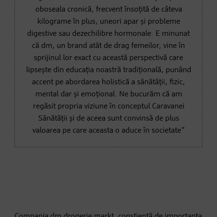
oboseala cronică, frecvent însoțită de câteva
kilograme în plus, uneori apar și probleme
digestive sau dezechilibre hormonale. E minunat
că dm, un brand atât de drag femeilor, vine în
sprijinul lor exact cu această perspectivă care
lipsește din educația noastră tradițională, punând
accent pe abordarea holistică a sănătății, fizic,
mental dar și emoțional. Ne bucurăm că am
regăsit propria viziune în conceptul Caravanei
Sănătății și de aceea sunt convinsă de plus
valoarea pe care aceasta o aduce în societate”
Compania dm drogerie markt, conștientă de importanța