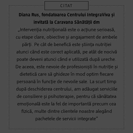
Diana Rus, fondatoarea Centrului IntegraViva și
invitată la Caravana Sănătății dm
„Intervenția nutrițională este o acțiune serioasă,
cu etape clare, obiective și angajament de ambele
părți. Pe cât de benefică este știința nutriției
atunci când este corect aplicată, pe atât de nocivă
poate deveni atunci când e utilizată după ureche.
De aceea, este nevoie de profesioniști în nutriție și
dietetică care să ghideze în mod optim fiecare
persoană în funcție de nevoile sale. La scurt timp
după deschiderea centrului, am adăugat serviciile
de consiliere și psihoterapie, pentru că sănătatea
emoțională este la fel de importantă precum cea
fizică, multe dintre clientele noastre alegând
pachetele de servicii integrate”