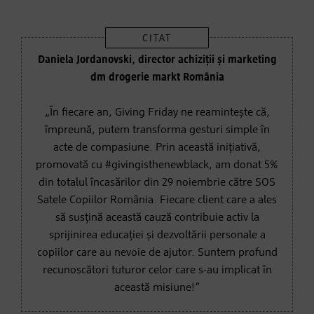
Daniela Jordanovski, director achiziții și marketing
dm drogerie markt România
„În fiecare an, Giving Friday ne reamintește că,
împreună, putem transforma gesturi simple în
acte de compasiune. Prin această inițiativă,
promovată cu #givingisthenewblack, am donat 5%
din totalul încasărilor din 29 noiembrie către SOS
Satele Copiilor România. Fiecare client care a ales
să susțină această cauză contribuie activ la
sprijinirea educației și dezvoltării personale a
copiilor care au nevoie de ajutor. Suntem profund
recunoscători tuturor celor care s-au implicat în
această misiune!”