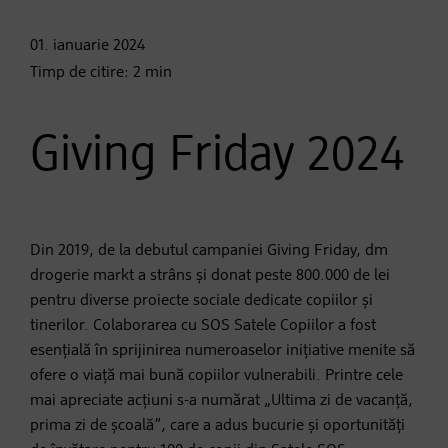
01. ianuarie
2024
Timp de citire:
2
min
Giving Friday 2024
Din 2019, de la debutul campaniei Giving Friday, dm
drogerie markt a strâns și donat peste 800.000 de lei
pentru diverse proiecte sociale dedicate copiilor și
tinerilor. Colaborarea cu SOS Satele Copiilor a fost
esențială în sprijinirea numeroaselor inițiative menite să
ofere o viață mai bună copiilor vulnerabili. Printre cele
mai apreciate acțiuni s-a numărat „Ultima zi de vacanță,
prima zi de școală”, care a adus bucurie și oportunități