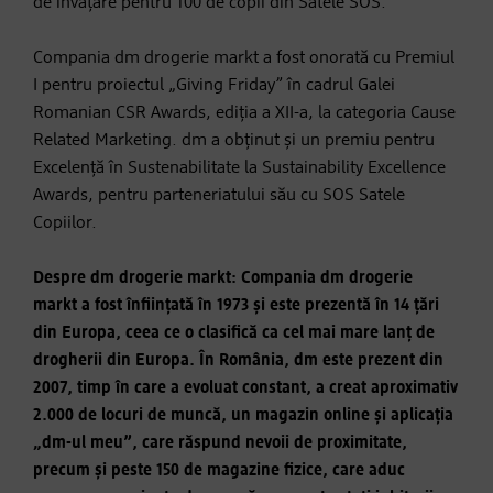
de învățare pentru 100 de copii din Satele SOS.
Compania dm drogerie markt a fost onorată cu Premiul
I pentru proiectul „Giving Friday” în cadrul Galei
Romanian CSR Awards, ediția a XII-a, la categoria Cause
Related Marketing. dm a obținut și un premiu pentru
Excelență în Sustenabilitate la Sustainability Excellence
Awards, pentru parteneriatului său cu SOS Satele
Copiilor.
Despre dm drogerie markt: Compania dm drogerie
markt a fost înființată în 1973 și este prezentă în 14 țări
din Europa, ceea ce o clasifică ca cel mai mare lanț de
drogherii din Europa. În România, dm este prezent din
2007, timp în care a evoluat constant, a creat aproximativ
2.000 de locuri de muncă, un magazin online și aplicația
„dm-ul meu”, care răspund nevoii de proximitate,
precum și peste 150 de magazine fizice, care aduc