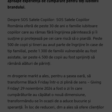
aproape experiența de cumpărare pentru toți iubitorii
brandului.
Despre SOS Satele Copiilor: SOS Satele Copiilor
România oferă de peste 30 de ani o familie iubitoare
copiilor care au rămas fără îngrijirea părintească și îi
susține și protejează pe cei care riscă să o piardă. Peste
500 de copii și tineri au avut parte de îngrijire în case de
tip familial, peste 1.300 de familii vulnerabile au fost
asistate, iar peste 4.500 de copii au fost sprijiniți să
rămână alături de părinți.
m drogerie markt a ales, pentru a șasea oară, să
transforme Black Friday într-o zi plină de sens – Giving
Friday! 29 noiembrie 2024 a fost o zi în care
cumpărăturile au căpătat o nouă dimensiune,
transformându-se în ocazii de a aduce bucurie și
speranță. În loc de reduceri, dm a ales să ofere clienților