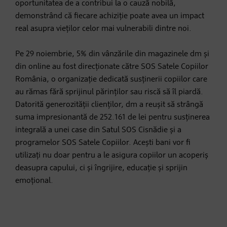
oportunitatea de a contribui la o cauză nobilă,
demonstrând că fiecare achiziție poate avea un impact
real asupra vieților celor mai vulnerabili dintre noi.
Pe 29 noiembrie, 5% din vânzările din magazinele dm și
din online au fost direcționate către SOS Satele Copiilor
România, o organizație dedicată susținerii copiilor care
au rămas fără sprijinul părinților sau riscă să îl piardă.
Datorită generozității clienților, dm a reușit să strângă
suma impresionantă de 252.161 de lei pentru susținerea
integrală a unei case din Satul SOS Cisnădie și a
programelor SOS Satele Copiilor. Acești bani vor fi
utilizați nu doar pentru a le asigura copiilor un acoperiș
deasupra capului, ci și îngrijire, educație și sprijin
emoțional.