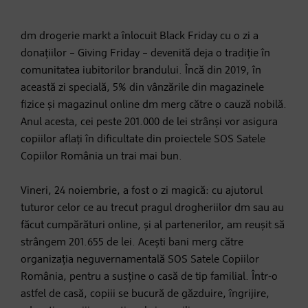
dm drogerie markt a înlocuit Black Friday cu o zi a
donațiilor – Giving Friday – devenită deja o tradiție în
comunitatea iubitorilor brandului. Încă din 2019, în
această zi specială, 5% din vânzările din magazinele
fizice și magazinul online dm merg către o cauză nobilă.
Anul acesta, cei peste 201.000 de lei strânși vor asigura
copiilor aflați în dificultate din proiectele SOS Satele
Copiilor România un trai mai bun.
Vineri, 24 noiembrie, a fost o zi magică: cu ajutorul
tuturor celor ce au trecut pragul drogheriilor dm sau au
făcut cumpărături online, și al partenerilor, am reușit să
strângem 201.655 de lei. Acești bani merg către
organizația neguvernamentală SOS Satele Copiilor
România, pentru a susține o casă de tip familial. Într-o
astfel de casă, copiii se bucură de găzduire, îngrijire,