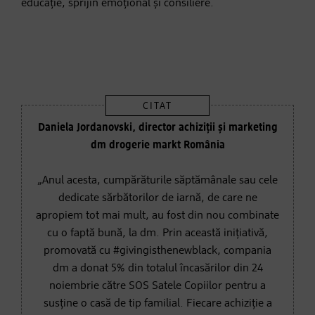
educație, sprijin emoțional și consiliere.
Daniela Jordanovski, director achiziții și marketing
dm drogerie markt România
„Anul acesta, cumpărăturile săptămânale sau cele
dedicate sărbătorilor de iarnă, de care ne
apropiem tot mai mult, au fost din nou combinate
cu o faptă bună, la dm. Prin această inițiativă,
promovată cu #givingisthenewblack, compania
dm a donat 5% din totalul încasărilor din 24
noiembrie către SOS Satele Copiilor pentru a
susține o casă de tip familial. Fiecare achiziție a