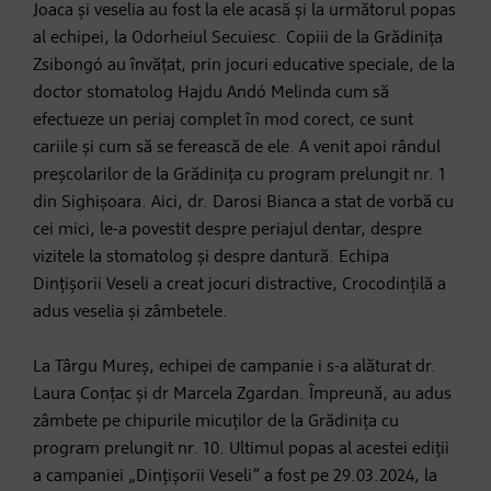
Joaca și veselia au fost la ele acasă și la următorul popas
al echipei, la Odorheiul Secuiesc. Copiii de la Grădinița
Zsibongó au învățat, prin jocuri educative speciale, de la
doctor stomatolog Hajdu Andó Melinda cum să
efectueze un periaj complet în mod corect, ce sunt
cariile și cum să se ferească de ele. A venit apoi rândul
preșcolarilor de la Grădinița cu program prelungit nr. 1
din Sighișoara. Aici, dr. Darosi Bianca a stat de vorbă cu
cei mici, le-a povestit despre periajul dentar, despre
vizitele la stomatolog și despre dantură. Echipa
Dințișorii Veseli a creat jocuri distractive, Crocodințilă a
adus veselia și zâmbetele.
La Târgu Mureș, echipei de campanie i s-a alăturat dr.
Laura Conțac și dr Marcela Zgardan. Împreună, au adus
zâmbete pe chipurile micuților de la Grădinița cu
program prelungit nr. 10. Ultimul popas al acestei ediții
a campaniei „Dințișorii Veseli” a fost pe 29.03.2024, la