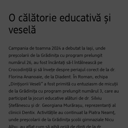
O călătorie educativă și
veselă
Campania de toamna 2024 a debutat la Iași, unde
preșcolarii de la Grădinița cu program prelungit
numărul 26, au fost încântați să-l întâlnească pe
Crocodințilă și să învețe despre periajul corect de la dr.
Florina Ananoaie, de la Diadent. În Roman, echipa
„Dințișorii Veseli” a fost primită cu entuziasm de micuții
de la Grădinița cu program prelungit numărul 3, care au
participat la jocuri educative alături de dr. Silviu
Ștefănescu și dr. Georgiana Murărașu, reprezentanți al
clinicii Dentix. Activitățile au continuat la Piatra Neamț,
unde preșcolarii de la Grădinița școlii gimnaziale Nicu
Albu, au aflat cum să aibă grijă de dinți de la dr.