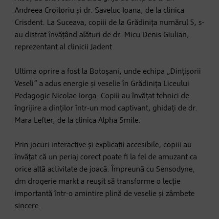
Andreea Croitoriu și dr. Saveluc Ioana, de la clinica
Crisdent. La Suceava, copiii de la Grădinița numărul 5, s-
au distrat învățând alături de dr. Micu Denis Giulian,
reprezentant al clinicii Jadent.
Ultima oprire a fost la Botoșani, unde echipa „Dințișorii
Veseli” a adus energie și veselie în Grădinița Liceului
Pedagogic Nicolae Iorga. Copiii au învățat tehnici de
îngrijire a dinților într-un mod captivant, ghidați de dr.
Mara Lefter, de la clinica Alpha Smile.
Prin jocuri interactive și explicații accesibile, copiii au
învățat că un periaj corect poate fi la fel de amuzant ca
orice altă activitate de joacă. Împreună cu Sensodyne,
dm drogerie markt a reușit să transforme o lecție
importantă într-o amintire plină de veselie și zâmbete
sincere.