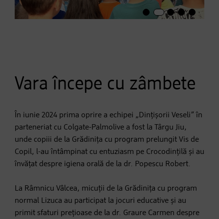
Vara începe cu zâmbete
În iunie 2024 prima oprire a echipei „Dințișorii Veseli” în
parteneriat cu Colgate-Palmolive a fost la Târgu Jiu,
unde copiii de la Grădinița cu program prelungit Vis de
Copil, l-au întâmpinat cu entuziasm pe Crocodințilă și au
învățat despre igiena orală de la dr. Popescu Robert.
La Râmnicu Vâlcea, micuții de la Grădinița cu program
normal Lizuca au participat la jocuri educative și au
primit sfaturi prețioase de la dr. Graure Carmen despre