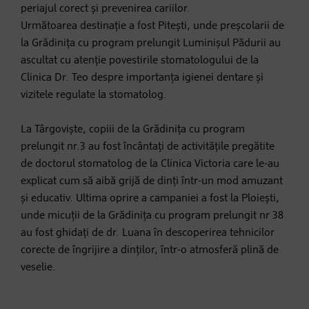
periajul corect și prevenirea cariilor.
Următoarea destinație a fost Pitești, unde preșcolarii de
la Grădinița cu program prelungit Luminișul Pădurii au
ascultat cu atenție povestirile stomatologului de la
Clinica Dr. Teo despre importanța igienei dentare și
vizitele regulate la stomatolog.
La Târgoviște, copiii de la Grădinița cu program
prelungit nr.3 au fost încântați de activitățile pregătite
de doctorul stomatolog de la Clinica Victoria care le-au
explicat cum să aibă grijă de dinți într-un mod amuzant
și educativ. Ultima oprire a campaniei a fost la Ploiești,
unde micuții de la Grădinița cu program prelungit nr 38
au fost ghidați de dr. Luana în descoperirea tehnicilor
corecte de îngrijire a dinților, într-o atmosferă plină de
veselie.