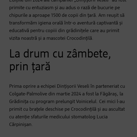
Edițiile din 2024 ale campaniei „Dințișorii Veseli” au fost
primite cu entuziasm și au adus o rază de bucurie pe
chipurile a aproape 1500 de copii din țară. Am reușit să
transformăm igiena orală într-o aventură captivantă și
educativă pentru copiii din grădinițele care au primit
vizita noastră și a mascotei Crocodințilă.
La drum cu zâmbete,
prin țară
Prima oprire a echipei Dințișorii Veseli în parteneriat cu
Colgate-Palmolive din martie 2024 a fost la Făgăraș, la
Grădinița cu program prelungit Voinicelul. Cei mici l-au
primit cu brațele deschise pe Crocodințilă și au ascultat
cu atenție sfaturile medicului stomatolog Lucia
Cărpinișan.