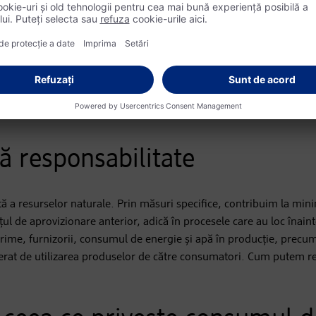
m gelurile de duș, șampoanele sau detergenții sunt deosebit de c
cubi de apă. Prin analizele specifice, dm promovează alternative
ovizionare pentru a reduce în mod sustenabil consumul de apă în fa
 resursele.
in Germania în anul 2023.
ă responsabilitate
tă a resurselor naturale. Prin măsuri specifice, contribuim la min
țul de aprovizionare anterior, adică în procesele care au loc înain
rime, furnizorii, consumul de energie și apă în producție, precum 
nerat de utilizarea produselor de către consumatori. Cum putem re