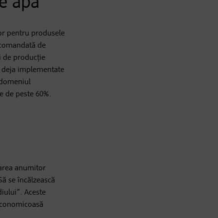
de apă
ior pentru produsele
recomandată de
i de producție
le deja implementate
n domeniul
te de peste 60%.
zarea anumitor
ă se încălzească
iului”. Aceste
 economicoasă