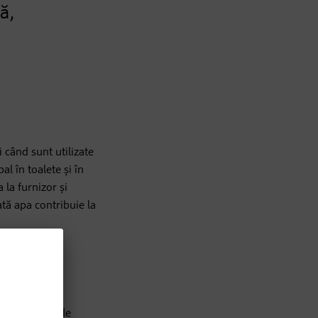
ă,
 când sunt utilizate
l în toalete și în
 la furnizor și
ată apa contribuie la
20 de grupuri de