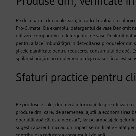
Produse dm, verificate î
Pe de o parte, dm analizează, în cadrul evaluării ecologi
Pro-Climate. De exemplu, detergentul de vase Denkmit na
utilizare comparativ cu detergentul de vase Denkmit nature
pentru a face îmbunătățiri în dezvoltarea produselor din 
și cele planificate pentru reducerea consumului de apă. E
spălării/curățării au implementat deja măsuri în acest sens
Sfaturi practice pentru cl
Pe produsele sale, dm oferă informații despre utilizarea c
produse dm, care, de asemenea, ajută la economisirea ba
doar atât apă cât este necesar”, iar pe ambalajele geluril
sugestii aparent mici au un impact semnificativ – atât pe
contribuie la reducerea consumului de apă.