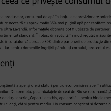
n ceea ce privește consumul 
ce a produselor, consumul de apă în lanțul de aprovizionare anter
ture necesită cu aproximativ 35% mai puțină apă per cantitate 
 Ultra Lavandă. Informațiile obținute pot fi utilizate de parteneri
sortimentul standard. În plus, dm solicită în mod regulat măsuri
ste încurajator că aproape 80% dintre partenerii de producție di
 – iar pentru domeniile îngrijirii părului și corpului, procentul es
ienți
onștientă a apei și oferă sfaturi pentru economisirea apei în utili
nilor. De exemplu, pe ambalajele de ceai dmBio se recomandă „S
or de duș se scrie „Capacul deschis, apa oprită – pentru binele med
ntru clienți, cât și pentru mediu. Un consum conștient și dozarea