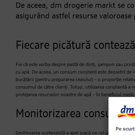
De aceea, dm drogerie markt se co
asigurând astfel resurse valoroase p
Fiecare picătură conteaz
Fie că este vorba despre pastă de dinți, șampon sau produs
cu apă. De aceea, un consum conștient este deosebit de impo
bucătării (pentru prepararea ceaiului) – o proporție relati
consumul de către clienți. Totuși, utilizarea conștientă a 
protejarea resurselor noastre de apă – în beneficiul mediu
Monitorizarea consumulu
Gestionarea sustenabilă a apei joacă un rol central la dm – a