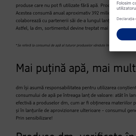
produse care nu pot fi utilizate fără apă. Produse precu
Acestea consumă anual aproximativ 392 milioane de metri 
colaborează cu partenerii săi de-a lungul lanțului de apr
Astfel, la dm, sortimentul devine treptat mai prietenos cu
*
Se referă la consumul de apă al tuturor produselor vândute în magazinele dm d
Mai puțină apă, mai mult
dm își asumă responsabilitatea pentru utilizarea conștien
consumului de apă pe întreaga lanț de valoare: atât în lan
efectivă a produselor dm, cum ar fi obținerea materiilor p
și în lanțurile de aprovizionare ulterioare – consumul ge
Prin sensibilizare!