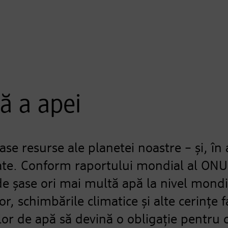
tă a apei
se resurse ale planetei noastre – și, în 
ate. Conform raportului mondial al ONU
e șase ori mai multă apă la nivel mondi
r, schimbările climatice și alte cerințe f
lor de apă să devină o obligație pentru 