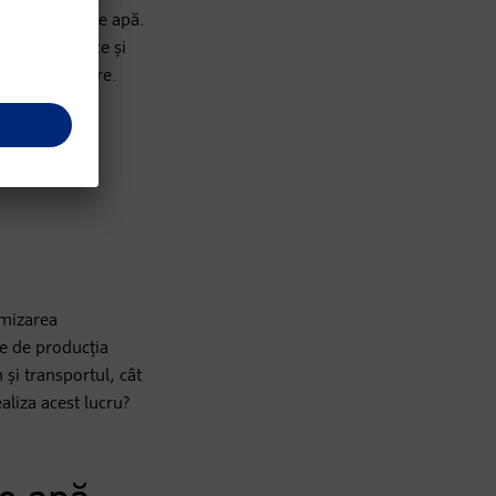
onsumatoare de apă.
 mai ecologice și
za de utilizare.
imizarea
te de producția
și transportul, cât
aliza acest lucru?