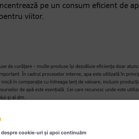
ncentrează pe un consum eficient de ap
entru viitor.
ă
e de curățare – multe produse își dezvăluie eficiența doar atunci
rtant. În cadrul proceselor interne, apa este utilizată în principa
v mică în comparație cu întreaga lanț de valoare, inclusiv producția
resurselor de apă este esențială. Cei care recunosc unde este utiliz
lui și al dm.
i de apă
tât în producție, cât și în utilizare. Au fost identificate în total 