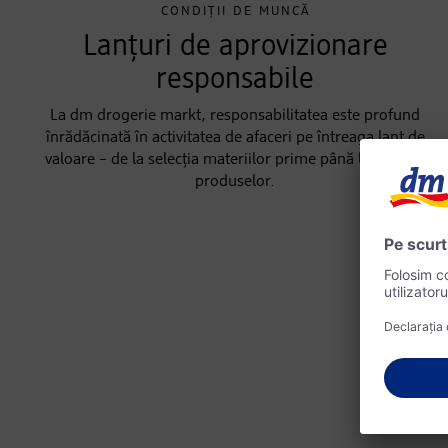
CONDIȚII DE MUNCĂ
Lanțuri de aprovizionare
responsabile
La dm drogerie markt, responsabilitatea este profund
înrădăcinată în activitatea de afaceri pe întreaga lanț de
valoare – de la selecția materiilor prime până la livrarea
produselor.