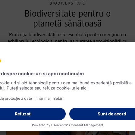
BIODIVERSITATE
Biodiversitate pentru o
planetă sănătoasă
Protecția biodiversității este esențială pentru menținerea
echilibrului ecologic și pentru asigurarea aprovizionării cu
alimente, a resurselor medicale și a reglementării climei.