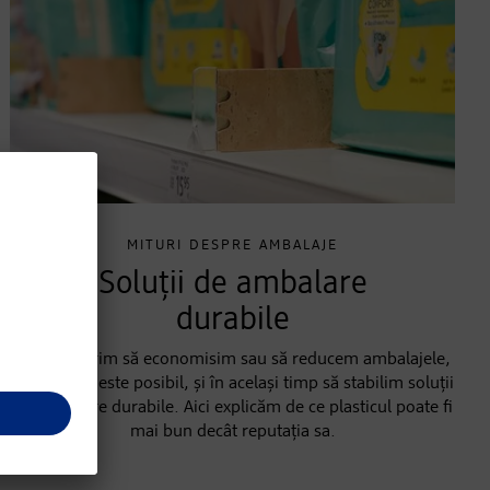
MITURI DESPRE AMBALAJE
Soluții de ambalare
durabile
La dm, dorim să economisim sau să reducem ambalajele,
acolo unde este posibil, și în același timp să stabilim soluții
de ambalare durabile. Aici explicăm de ce plasticul poate fi
mai bun decât reputația sa.