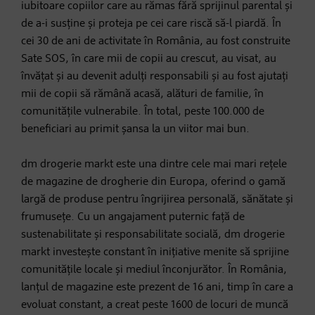
iubitoare copiilor care au rămas fără sprijinul parental și
de a-i susține și proteja pe cei care riscă să-l piardă. În
cei 30 de ani de activitate în România, au fost construite
Sate SOS, în care mii de copii au crescut, au visat, au
învățat și au devenit adulți responsabili și au fost ajutați
mii de copii să rămână acasă, alături de familie, în
comunitățile vulnerabile. În total, peste 100.000 de
beneficiari au primit șansa la un viitor mai bun.
dm drogerie markt este una dintre cele mai mari rețele
de magazine de drogherie din Europa, oferind o gamă
largă de produse pentru îngrijirea personală, sănătate și
frumusețe. Cu un angajament puternic față de
sustenabilitate și responsabilitate socială, dm drogerie
markt investește constant în inițiative menite să sprijine
comunitățile locale și mediul înconjurător. În România,
lanțul de magazine este prezent de 16 ani, timp în care a
evoluat constant, a creat peste 1600 de locuri de muncă