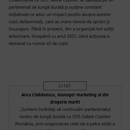
Colaborarea cu SOS Satele Copiilor se bazează pe un
parteneriat de lungă durată și susține constant
inițiativele ce aduc un impact pozitiv asupra acestor
copii defavorizați, care au mare nevoie de sprijin și
încurajare. Până în prezent, dm a organizat trei ediții
anterioare, începând cu anul 2021, când acțiunea a
demarat cu numai 45 de copii.
Anca Ciobănescu, manager marketing al dm
drogerie markt
„Suntem încântați să continuăm parteneriatul
nostru de lungă durată cu SOS Satele Copiilor
România, prin organizarea celei de-a patra ediții a