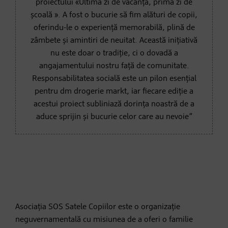
proiectului «Ultima zi de vacanță, prima zi de
școală ». A fost o bucurie să fim alături de copii,
oferindu-le o experiență memorabilă, plină de
zâmbete și amintiri de neuitat. Această inițiativă
nu este doar o tradiție, ci o dovadă a
angajamentului nostru față de comunitate.
Responsabilitatea socială este un pilon esențial
pentru dm drogerie markt, iar fiecare ediție a
acestui proiect subliniază dorința noastră de a
aduce sprijin și bucurie celor care au nevoie”
Asociația SOS Satele Copiilor este o organizație
neguvernamentală cu misiunea de a oferi o familie