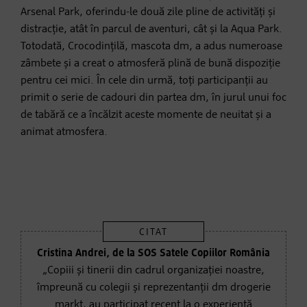
Arsenal Park, oferindu-le două zile pline de activități și
distracție, atât în parcul de aventuri, cât și la Aqua Park.
Totodată, Crocodințilă, mascota dm, a adus numeroase
zâmbete și a creat o atmosferă plină de bună dispoziție
pentru cei mici. În cele din urmă, toți participanții au
primit o serie de cadouri din partea dm, în jurul unui foc
de tabără ce a încălzit aceste momente de neuitat și a
animat atmosfera.
Cristina Andrei, de la SOS Satele Copiilor România
„Copiii și tinerii din cadrul organizației noastre,
împreună cu colegii și reprezentanții dm drogerie
markt, au participat recent la o experiență