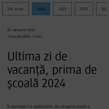
Ult. zi vac
2024
2023
2022
2021
01. ianuarie
2024
Timp de citire:
3
min
Ultima zi de
vacanță, prima de
școală 2024
În perioada 2-4 septembrie, dm drogerie markt a