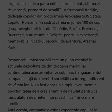
organizat cea de-a patra ediție a proiectului „Ultima zi
de vacanță, prima zi de școală” - o frumoasă tradiție,
dedicată copiilor din programele Asociației SOS Satele
Copiilor România, în cadrul căreia în jur de 100 de copii
și supraveghetorii lor, din Cisnădie, Bacău, Prejmer și
București, s-au reunit la Orăștie, pentru o experiență
memorabilă în cadrul parcului de aventură, Arsenal
Park.
Responsabilitatea socială este un pilon esențial în
acțiunile dezvoltate de dm drogerie markt, iar
continuitatea acestei inițiative subliniază angajamentul
companiei față de membri societății ca întreg, indiferent
de vârsta lor. Nu a fost doar un simplu eveniment, ci
oportunitatea de a crea amintiri de neuitat pentru cei
mici, alături de prieteni noi și vechi, ca într-o mare
familie.
Anul acesta, compania a extins experiența copiilor la