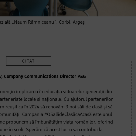
zială „Naum Râmniceanu”, Corbi, Argeș
v, Company Communications Director P&G
 mențin implicarea în educația viitoarelor generații din
rteneriate locale și naționale. Cu ajutorul partenerilor
 reușit ca în 2024 să renovăm 3 noi săli de clasă și să
comunități. Campania #OSalădeClasăcaAcasă este unul
e ne propunem să îmbunătățim viața românilor, oferind
bune în școli. Sperăm că acest lucru va contribui la