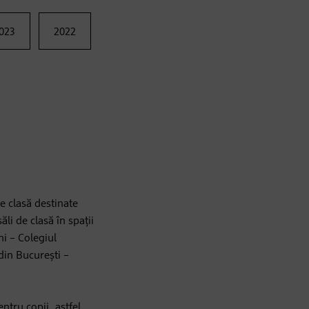
023
2022
e clasă destinate
li de clasă în spații
ni – Colegiul
in București –
ntru copii, astfel