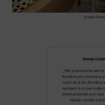
Școala Gimna
George Carpo
„P&G și brandurile sale își
România prin proiecte și pa
noștri de la dm România am
ajungem în și mai multe 
dintre proiectele prin car
elevilor condiții mai 