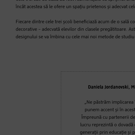
încât acestea să le ofere un spațiu prietenos și adecvat celo
Fiecare dintre cele trei școli beneficiază acum de o sală 
decorative – adecvată elevilor din clasele pregătitoare. A
designului se va îmbina cu cele mai noi metode de studiu
Daniela Jordanovski, M
„Ne păstrăm implicarea î
punem accent și în acest
Împreună cu partenerii de 
lucru reprezintă o dovadă 
generații prin educație și 