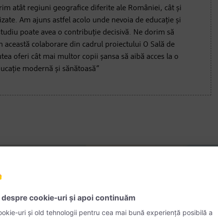
rim atât regiuni geografice diferite ale României, cât și
izate. Am ajuns astfel acolo unde nevoia de educație și
tudiu poate avea o contribuție decisivă. Ne dorim să
 această colaborare din cadrul proiectului O Sală de
tea oferi cât mai multor copii șansa să aibă acces la o
ucație modernă și sănătoasă”