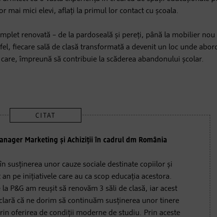
r mai mici elevi, aflați la primul lor contact cu școala.
complet renovată – de la pardoseală și pereți, până la mobilier nou
stfel, fiecare sală de clasă transformată a devenit un loc unde ab
 care, împreună să contribuie la scăderea abandonului școlar.
anager Marketing și Achiziții în cadrul dm România
n susținerea unor cauze sociale destinate copiilor și
 an pe inițiativele care au ca scop educația acestora.
la P&G am reușit să renovăm 3 săli de clasă, iar acest
clară că ne dorim să continuăm susținerea unor tinere
prin oferirea de condiții moderne de studiu. Prin aceste