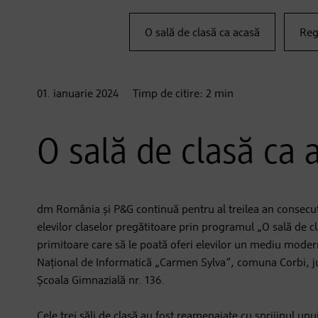
O sală de clasă ca acasă
Reg
01. ianuarie
2024
Timp de citire:
2
min
O sală de clasă ca 
dm România și P&G continuă pentru al treilea an consecuti
elevilor claselor pregătitoare prin programul „O sală de cl
primitoare care să le poată oferi elevilor un mediu modern,
Național de Informatică „Carmen Sylva”, comuna Corbi, j
Școala Gimnazială nr. 136.
Cele trei săli de clasă au fost reamenajate cu sprijinul unu