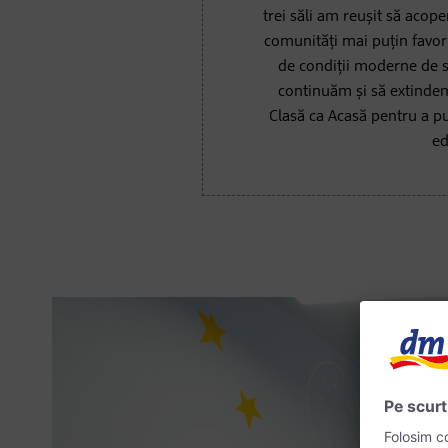
trei săli am reușit să acope
comunități mai puțin favor
de condiții moderne de s
continuăm și să extindem
Clasă ca Acasă pentru a pu
ed