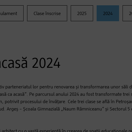
ulament
Clase înscrise
2025
2024
2
acasă 2024
v parteneriatul lor pentru renovarea și transformarea unor săli d
asă ca acasă”. Pe parcursul anului 2024 au fost transformate trei să
 potrivit procesului de învățare. Cele trei clase se află în Petroșa
ud. Argeș – Școala Gimnazială „Naum Râmniceanu” și Sectorul 5 d
i arhitect cu o vastă experiență în crearea de spații educaționale pe