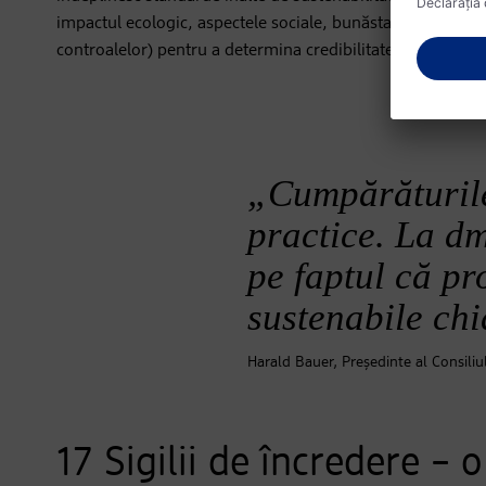
impactul ecologic, aspectele sociale, bunăstarea animalelo
controalelor) pentru a determina credibilitatea celor mai 
„Cumpărăturile
practice. La d
pe faptul că pr
sustenabile chi
Harald Bauer, Președinte al Consiliu
17 Sigilii de încredere – 