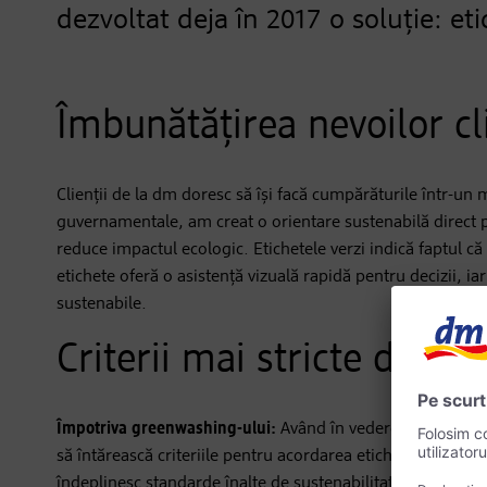
dezvoltat deja în 2017 o soluție: eti
Îmbunătățirea nevoilor cl
Clienții de la dm doresc să își facă cumpărăturile într-un
guvernamentale, am creat o orientare sustenabilă direct pe 
reduce impactul ecologic. Etichetele verzi indică faptul c
etichete oferă o asistență vizuală rapidă pentru decizii, i
sustenabile.
Criterii mai stricte din 20
Împotriva greenwashing-ului:
Având în vedere că în ultimi
să întărească criteriile pentru acordarea etichetei verzi. T
îndeplinesc standarde înalte de sustenabilitate. Evaluare