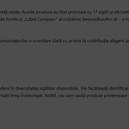
etă verde. Aceste produse au fost premiate cu 17 sigilii și etichet
de frunte și „Label Compass” al inițiativei bewusstkaufen.at – o ini
 consumatorilor o orientare clară cu privire la contribuția alegerii 
ere în diversitatea sigiliilor disponibile. Ele facilitează identifica
ormații timp îndelungat. Astfel, cei care caută produse prietenoase