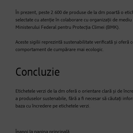
În prezent, peste 2.600 de produse de la dm poartă o etich
selectate cu atenție în colaborare cu organizații de mediu 
Ministerului Federal pentru Protecția Climei (BMK).
Aceste sigilii reprezintă sustenabilitate verificată și oferă
comportament de cumpărare mai ecologic.
Concluzie
Etichetele verzi de la dm oferă o orientare clară și de încred
a produselor sustenabile, fără a fi necesar să căutați inf
baza cu încredere pe etichetele verzi.
Înapoi la pagina principală