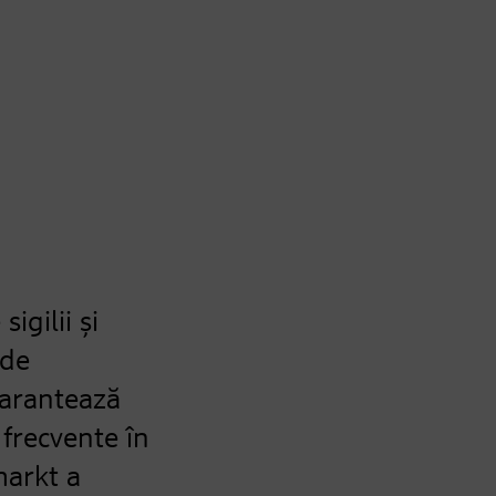
igilii și
 de
garantează
frecvente în
markt a