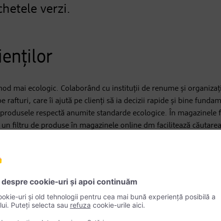
chetele verzi.
ienților
 mod mai ecologic. Colaborând cu instituții de renume și organizaț
rafturi, care îi ajută pe clienți să ia decizii rapide și bine funda
ă produsele respectă anumite standarde ecologice. În magazinele f
ar un filtru de produse în magazinele online dm facilitează căutarea
22
i ani au apărut tot mai multe etichete de sustenabilitate pe piață,
oate sigiliile au fost supuse unui proces riguros de verificare pentr
a s-a bazat pe „Gütesiegel-Check” de la GLOBAL 2000, care analizea