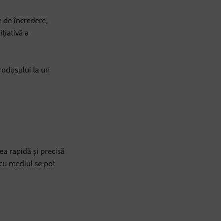
e de încredere,
țiativă a
produsului la un
rea rapidă și precisă
 cu mediul se pot