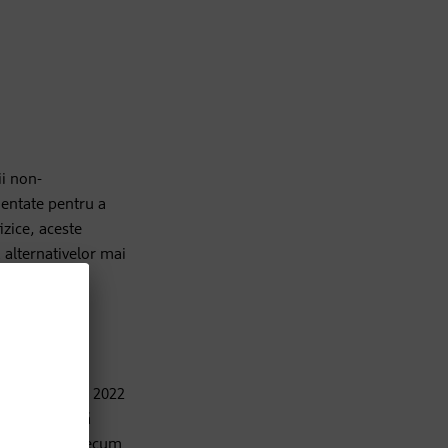
ii non-
mentate pentru a
izice, aceste
 alternativelor mai
 dm a decis în 2022
u a asigura că
ză criterii precum