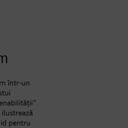
dm
ăm într-un
stui
abilității”.
 ilustrează
hid pentru