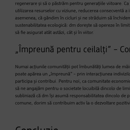
regenerare și să o păstrăm pentru generațiile viitoare. C
utilizarea resurselor cu viziune, reducerea consecventă a 
asemenea, că gândim în cicluri și ne străduim să închidem 
sustenabilitatea ecologică: dm dorește să opereze în limite
să fie asigurat atât astăzi, cât și în viitor.
„Împreună pentru ceilalți” – Co
Numai acțiunile comunității pot îmbunătăți lumea de mâi
poate apărea un „împreună” – prin interacțiunea indivizilo
participa și contribui. Pentru noi, ca comunitate economi
să ne angajăm pentru o societate locuibilă dincolo de lim
subliniază că dm își asumă responsabilitatea dincolo de 
comune, dorim să contribuim activ la o dezvoltare pozitivă