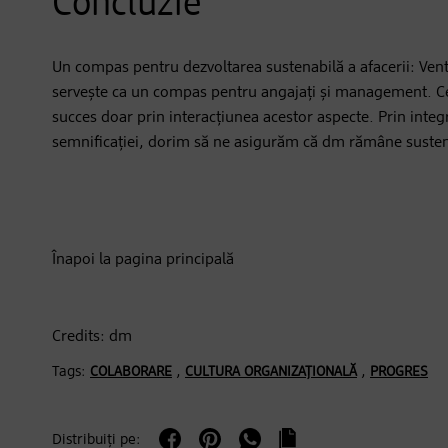
Concluzie
Un compas pentru dezvoltarea sustenabilă a afacerii: Ventil
servește ca un compas pentru angajați și management. Cele
succes doar prin interacțiunea acestor aspecte. Prin integra
semnificației, dorim să ne asigurăm că dm rămâne sustenabil
Înapoi la pagina principală
Credits: dm
Tags:
,
,
COLABORARE
CULTURA ORGANIZAȚIONALĂ
PROGRES
Distribuiți pe: