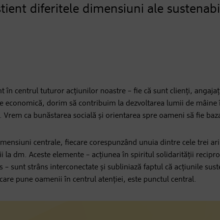
știent diferitele dimensiuni ale sustenabil
n centrul tuturor acțiunilor noastre – fie că sunt clienți, angajaț
economică, dorim să contribuim la dezvoltarea lumii de mâine 
. Vrem ca bunăstarea socială și orientarea spre oameni să fie baza 
imensiuni centrale, fiecare corespunzând unuia dintre cele trei arip
ii la dm. Aceste elemente – acțiunea în spiritul solidarității recipr
– sunt strâns interconectate și subliniază faptul că acțiunile sus
are pune oamenii în centrul atenției, este punctul central.