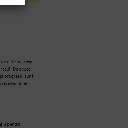
e de a forma ceva
gresul. De aceea,
și progresul sunt
 rezistentă pe
ațiu pentru