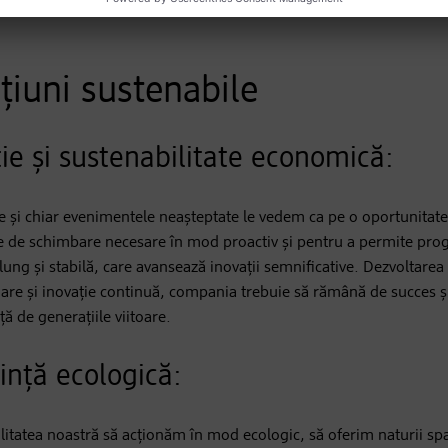
țiuni sustenabile
ie și sustenabilitate economică:
iale și chiar evenimentele neașteptate le vedem ca pe o oportunitat
le de schimbare necesare în mod proactiv și pentru a permite pro
 și stabilă, care avansează inovații semnificative. Dezvoltarea 
oare și inovație continuă, compania trebuie să rămână de succes și
ă de generațiile viitoare.
ință ecologică:
ilitatea noastră să acționăm în mod ecologic, să oferim naturii sp