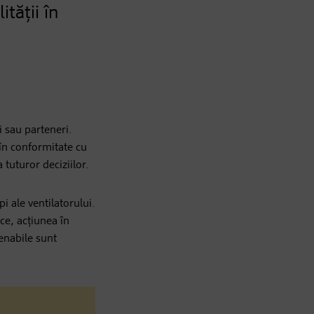
ității în
i sau parteneri.
în conformitate cu
tuturor deciziilor.
i ale ventilatorului.
oce, acțiunea în
tenabile sunt