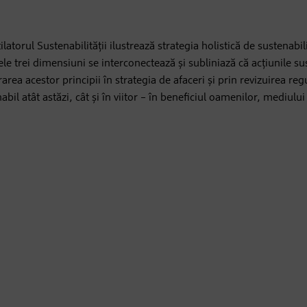
atorul Sustenabilității ilustrează strategia holistică de sustenabil
 trei dimensiuni se interconectează și subliniază că acțiunile sus
rea acestor principii în strategia de afaceri și prin revizuirea reg
 atât astăzi, cât și în viitor – în beneficiul oamenilor, mediului ș