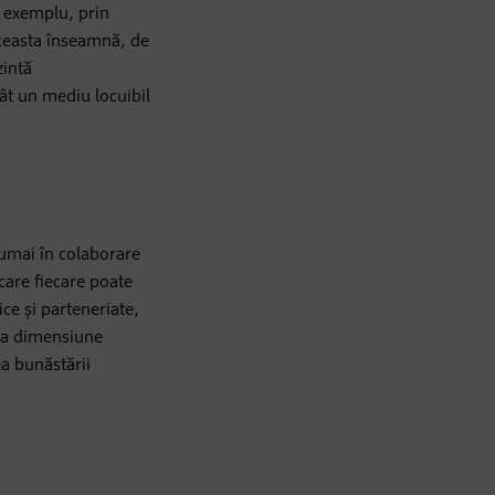
e exemplu, prin
Aceasta înseamnă, de
zintă
cât un mediu locuibil
umai în colaborare
care fiecare poate
ce și parteneriate,
cea dimensiune
a bunăstării