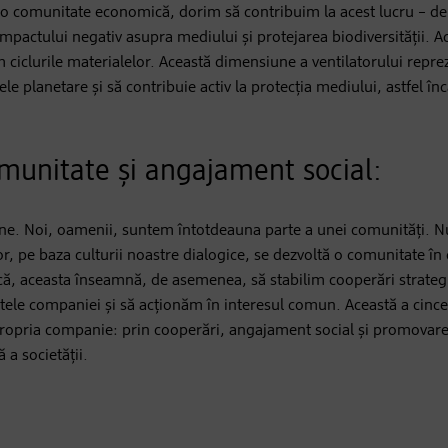
a o comunitate economică, dorim să contribuim la acest lucru – d
impactului negativ asupra mediului și protejarea biodiversității. 
ciclurile materialelor. Această dimensiune a ventilatorului repre
le planetare și să contribuie activ la protecția mediului, astfel în
munitate și angajament social:
ne. Noi, oamenii, suntem întotdeauna parte a unei comunități. N
r, pe baza culturii noastre dialogice, se dezvoltă o comunitate în 
că, aceasta înseamnă, de asemenea, să stabilim cooperări strategi
itele companiei și să acționăm în interesul comun. Această a cin
propria companie: prin cooperări, angajament social și promovare
 a societății.