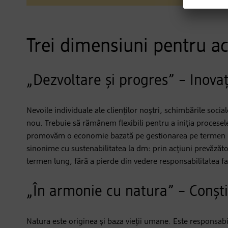
Trei dimensiuni pentru ac
„Dezvoltare și progres” – Inovaț
Nevoile individuale ale clienților noștri, schimbările soc
nou. Trebuie să rămânem flexibili pentru a iniția procese
promovăm o economie bazată pe gestionarea pe termen lung
sinonime cu sustenabilitatea la dm: prin acțiuni prevăzăt
termen lung, fără a pierde din vedere responsabilitatea faț
„În armonie cu natura” – Conști
Natura este originea și baza vieții umane. Este responsab