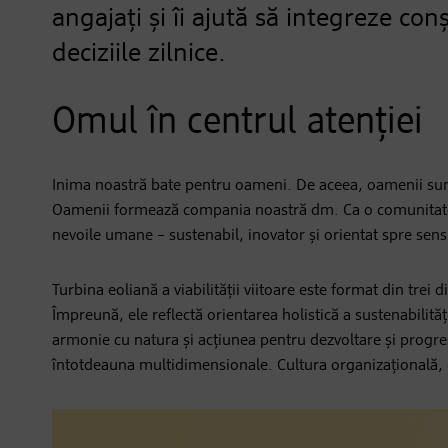
angajați și îi ajută să integreze con
deciziile zilnice.
Omul în centrul atenției
Inima noastră bate pentru oameni. De aceea, oamenii sunt î
Oamenii formează compania noastră dm. Ca o comunitate 
nevoile umane – sustenabil, inovator și orientat spre sens
Turbina eoliană a viabilității viitoare
este format din trei d
Împreună, ele reflectă orientarea holistică a sustenabilităț
armonie cu natura și acțiunea pentru dezvoltare și progres 
întotdeauna multidimensionale. Cultura organizațională, c