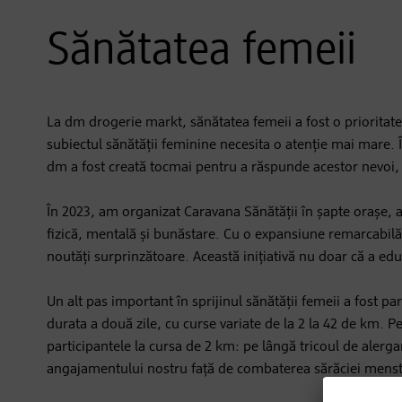
Sănătatea femeii
La dm drogerie markt, sănătatea femeii a fost o prioritat
subiectul sănătății feminine necesita o atenție mai mare. 
dm a fost creată tocmai pentru a răspunde acestor nevoi, 
În 2023, am organizat Caravana Sănătății în șapte orașe, a
fizică, mentală și bunăstare. Cu o expansiune remarcabilă,
noutăți surprinzătoare. Această inițiativă nu doar că a educ
Un alt pas important în sprijinul sănătății femeii a fost 
durata a două zile, cu curse variate de la 2 la 42 de km.
participantele la cursa de 2 km: pe lângă tricoul de alergar
angajamentului nostru față de combaterea sărăciei menst