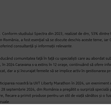
e. Conform studiului Spectra din 2023, realizat de dm, 53% dintre
În România, a fost esențial să se discute deschis aceste teme, iar 
oferind consultanță și informații relevante.
ducând comunitatea față în față cu specialiști care au abordat su
 în 2024 Caravana s-a extins în 12 orașe, continuând să ofere infor
at, dar a și încurajat femeile să se implice activ în gestionarea pr
participarea noastră la UVT Liberty Marathon în 2024, un eveniment
 Pe 28 septembrie 2024, dm România a pregătit o surpriză specială 
e, fiecare a primit produse pentru un stil de viață sănătos și o fus
ruale.