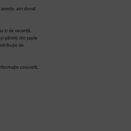
l acesta, am donat
ma zi de vacanță,
și părinți din șapte
istribuție de
informație concretă,