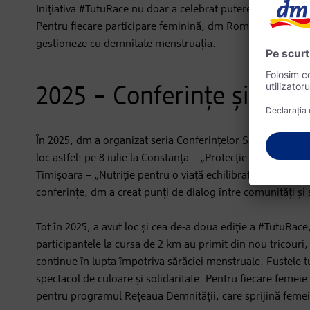
Inițiativa #TutuRace nu doar a celebrat puterea femeilor, 
Pentru fiecare participare feminină, dm România a donat 
gestioneze cu demnitate menstruația.
2025 – Conferințe și conti
În 2025, dm a organizat seria Conferințelor Sănătății Fem
loc astfel: pe 8 iulie la Constanța – „Protecție solară și să
Timișoara – „Nutriție pentru o viață echilibrată”, iar pe 
conferințe, dm a creat punți de dialog între comunități și sp
Tot în 2025, a avut loc și cea de-a doua ediție a #TutuRa
participantele la cursa de 2 km au primit din nou tricouri, 
continue în lupta împotriva sărăciei menstruale. Fustele tu
spectacol de culoare și solidaritate. Pentru fiecare feme
pentru programul Rețeaua Demnității, care sprijină femeil