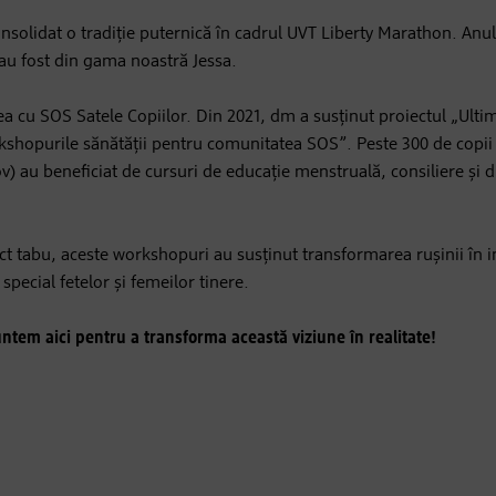
nsolidat o tradiție puternică în cadrul UVT Liberty Marathon. Anu
 au fost din gama noastră Jessa.
rea cu SOS Satele Copiilor. Din 2021, dm a susținut proiectul „Ulti
orkshopurile sănătății pentru comunitatea SOS”. Peste 300 de copii 
ov) au beneficiat de cursuri de educație menstruală, consiliere și d
ect tabu, aceste workshopuri au susținut transformarea rușinii în 
special fetelor și femeilor tinere.
suntem aici pentru a transforma această viziune în realitate!