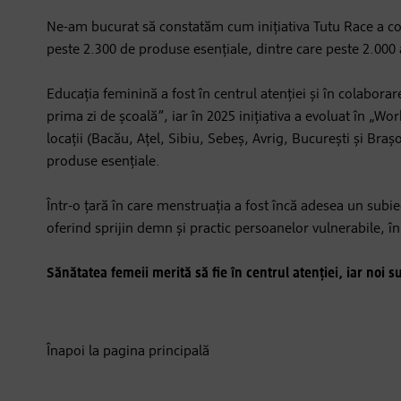
Ne-am bucurat să constatăm cum inițiativa Tutu Race a co
peste 2.300 de produse esențiale, dintre care peste 2.000
Educația feminină a fost în centrul atenției și în colabora
prima zi de școală”, iar în 2025 inițiativa a evoluat în „W
locații (Bacău, Ațel, Sibiu, Sebeș, Avrig, București și Braș
produse esențiale.
Într-o țară în care menstruația a fost încă adesea un subi
oferind sprijin demn și practic persoanelor vulnerabile, în 
Sănătatea femeii merită să fie în centrul atenției, iar noi 
Înapoi la pagina principală