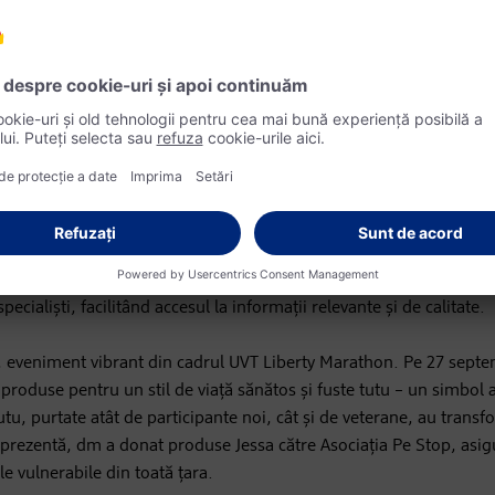
ci a și crescut conștientizarea asupra accesului la produse de igie
produse către Asociația „Pe Stop”, ajutând femeile din medii vuln
nuarea implicării sociale
inine, reunind aproximativ 400 de participante în patru orașe. Ev
nătatea pielii”, pe 22 iulie la Brașov – „Mame sănătoase, familii fer
19 august la Cluj-Napoca – „Sănătate intimă și bunăstare feminină”.
ecialiști, facilitând accesul la informații relevante și de calitate.
ce, eveniment vibrant din cadrul UVT Liberty Marathon. Pe 27 septe
produse pentru un stil de viață sănătos și fuste tutu – un simbol a
tu, purtate atât de participante noi, cât și de veterane, au transf
ie prezentă, dm a donat produse Jessa către Asociația Pe Stop, asi
e vulnerabile din toată țara.