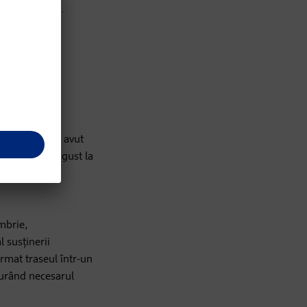
nă menstruală.
erabile să
enimentele au avut
icite”, pe 5 august la
 Prin aceste
mbrie,
l susținerii
ormat traseul într-un
gurând necesarul