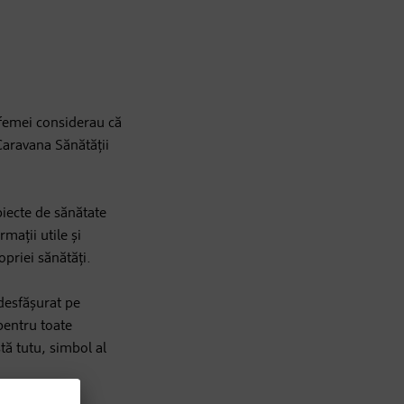
 femei considerau că
Caravana Sănătății
biecte de sănătate
mații utile și
opriei sănătăți.
 desfășurat pe
pentru toate
tă tutu, simbol al