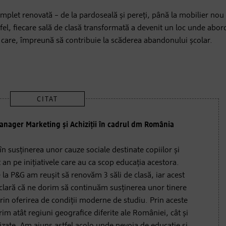
complet renovată – de la pardoseală și pereți, până la mobilier nou
stfel, fiecare sală de clasă transformată a devenit un loc unde ab
 care, împreună să contribuie la scăderea abandonului școlar.
anager Marketing și Achiziții în cadrul dm România
n susținerea unor cauze sociale destinate copiilor și
 an pe inițiativele care au ca scop educația acestora.
la P&G am reușit să renovăm 3 săli de clasă, iar acest
clară că ne dorim să continuăm susținerea unor tinere
prin oferirea de condiții moderne de studiu. Prin aceste
rim atât regiuni geografice diferite ale României, cât și