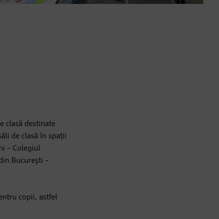
e clasă destinate
li de clasă în spații
ni – Colegiul
in București –
ntru copii, astfel