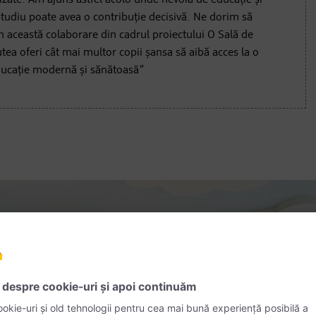
izate. Am ajuns astfel acolo unde nevoia de educație și
tudiu poate avea o contribuție decisivă. Ne dorim să
 această colaborare din cadrul proiectului O Sală de
tea oferi cât mai multor copii șansa să aibă acces la o
ucație modernă și sănătoasă”