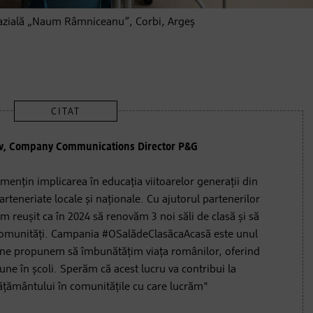
zială „Naum Râmniceanu”, Corbi, Argeș
v, Company Communications Director P&G
 mențin implicarea în educația viitoarelor generații din
rteneriate locale și naționale. Cu ajutorul partenerilor
 reușit ca în 2024 să renovăm 3 noi săli de clasă și să
comunități. Campania #OSalădeClasăcaAcasă este unul
e ne propunem să îmbunătățim viața românilor, oferind
bune în școli. Sperăm că acest lucru va contribui la
ățământului în comunitățile cu care lucrăm"