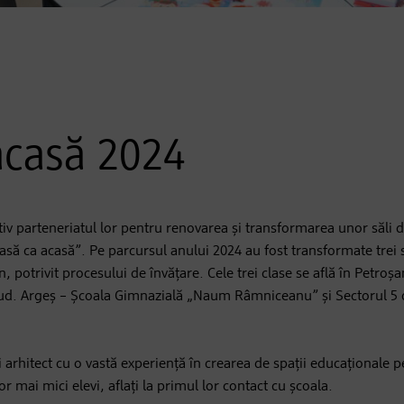
acasă 2024
v parteneriatul lor pentru renovarea și transformarea unor săli d
asă ca acasă”. Pe parcursul anului 2024 au fost transformate trei să
 potrivit procesului de învățare. Cele trei clase se află în Petroșa
ud. Argeș – Școala Gimnazială „Naum Râmniceanu” și Sectorul 5 d
i arhitect cu o vastă experiență în crearea de spații educaționale pe
r mai mici elevi, aflați la primul lor contact cu școala.