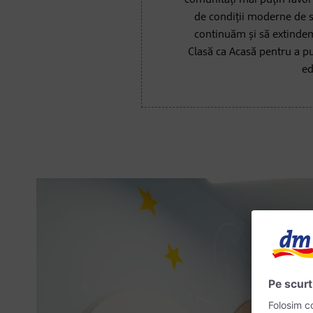
comunități mai puțin favor
de condiții moderne de s
continuăm și să extindem
Clasă ca Acasă pentru a pu
ed