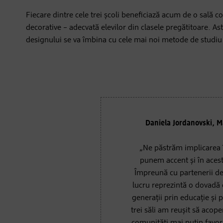
Fiecare dintre cele trei școli beneficiază acum de o sală 
decorative – adecvată elevilor din clasele pregătitoare. A
designului se va îmbina cu cele mai noi metode de studiu
Daniela Jordanovski, M
„Ne păstrăm implicarea î
punem accent și în acest
Împreună cu partenerii de 
lucru reprezintă o dovadă 
generații prin educație și 
trei săli am reușit să acope