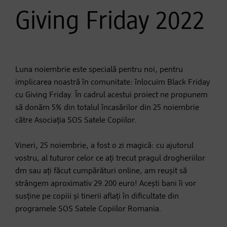
Giving Friday 2022
Luna noiembrie este specială pentru noi, pentru
implicarea noastră în comunitate: înlocuim Black Friday
cu Giving Friday. În cadrul acestui proiect ne propunem
să donăm 5% din totalul încasărilor din 25 noiembrie
către Asociația SOS Satele Copiilor.
Vineri, 25 noiembrie, a fost o zi magică: cu ajutorul
vostru, al tuturor celor ce ați trecut pragul drogheriilor
dm sau ați făcut cumpărături online, am reușit să
strângem aproximativ 29.200 euro! Acești bani îi vor
susține pe copiii și tinerii aflați în dificultate din
programele SOS Satele Copiilor Romania.