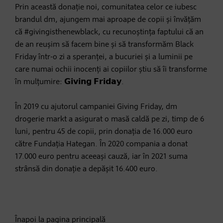
Prin această donație noi, comunitatea celor ce iubesc
brandul dm, ajungem mai aproape de copii și învățăm
că #givingisthenewblack, cu recunoștința faptului că an
de an reușim să facem bine și să transformăm Black
Friday într-o zi a speranței, a bucuriei și a luminii pe
care numai ochii inocenți ai copiilor știu să îi transforme
în mulțumire: 𝗚𝗶𝘃𝗶𝗻𝗴 𝗙𝗿𝗶𝗱𝗮𝘆.
În 2019 cu ajutorul campaniei Giving Friday, dm
drogerie markt a asigurat o masă caldă pe zi, timp de 6
luni, pentru 45 de copii, prin donația de 16.000 euro
către Fundația Hategan. În 2020 compania a donat
17.000 euro pentru aceeași cauză, iar în 2021 suma
strânsă din donație a depășit 16.400 euro.
Înapoi la pagina principală