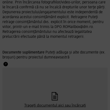
online. Prin încărcarea fotografiilor/video-urilor, persoana care
le încarcă confirmă că nu se încalcă drepturile unor terțe părți.
Depunerea proiectului/angajamentului este independentă de
acordarea acestui consimțământ explicit. Retragere Puteți
retrage consimțământul dvs. explicit în orice moment, pentru
viitor, printr-un e-mail trimis la DPO.ROMailbox@dm.ro.
Retragerea consimțământului nu afectează legalitatea
prelucrării efectuate până la momentul retragerii.
Documente suplimentare
Puteți adăuga și alte documente (ex.
broșuri) pentru proiectul dumneavoastră
Trageți documentul aici sau
încărcați