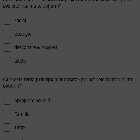
În ce domeniu se încadrează proiectul dumneavoastră?
(Sunt
posibile mai multe opțiuni)
*
social
ecologic
dezvoltare & progres
altele
Care este tema principală abordată?
(Se pot selecta mai multe
opțiuni)
*
Apropiere socială
Familie
Timp