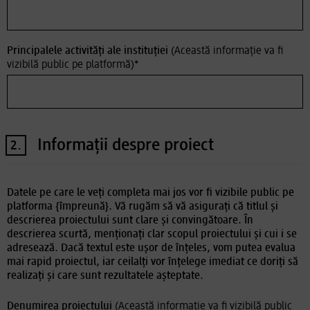
Principalele activități ale instituției
(Această informație va fi
vizibilă public pe platformă)
*
Informații despre proiect
2.
Datele pe care le veți completa mai jos vor fi vizibile public pe
platforma {împreună}. Vă rugăm să vă asigurați că titlul și
descrierea proiectului sunt clare și convingătoare. În
descrierea scurtă, menționați clar scopul proiectului și cui i se
adresează. Dacă textul este ușor de înțeles, vom putea evalua
mai rapid proiectul, iar ceilalți vor înțelege imediat ce doriți să
realizați și care sunt rezultatele așteptate.
Denumirea proiectului
(Această informație va fi vizibilă public