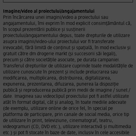
Imagine/video al proiectului/angajamentului
Prin încărcarea unei imagini/video a proiectului sau
angajamentului, îmi exprim în mod explicit consimțământul că,
în scopul prezentării publice și susținerii
proiectului/angajamentului depus, toate drepturile de utilizare
asupra imaginii/video-ului proiectului vor fi transferate
irevocabil, fără limită de conținut și spațială, în mod exclusiv și
gratuit către dm drogerie markt (și succesorii săi legali),
precum și către societățile asociate, pe durata campaniei.
Transferul drepturilor de utilizare cuprinde toate modalitățile de
utilizare cunoscute în prezent și include prelucrarea sau
modificarea, multiplicarea, distribuirea, digitalizarea,
expunerea, prezentarea, difuzarea, punerea la dispoziție
publică și reproducerea publică prin medii de imagine / sunet /
date. Imaginea sau videoclipul proiectului pot fi astfel utilizate
atât în format digital, cât și analog, în toate mediile adecvate
(de exemplu, utilizare online de orice fel, în special pe
platforma de participare, prin canale de social media, orice tip
de utilizare în print, televiziune, cinematograf, teatru,
videogramuri (CD, DVD etc.), utilizare interactivă și multimedia
etc.) și pot fi stocate în baze de date, inclusiv în cele accesibile