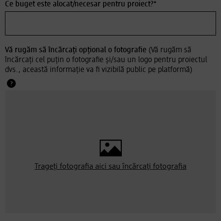
Ce buget este alocat/necesar pentru proiect?*
Vă rugăm să încărcați opțional o fotografie
(Vă rugăm să
încărcați cel puțin o fotografie și/sau un logo pentru proiectul
dvs., această informație va fi vizibilă public pe platformă)
Trageți fotografia aici sau
încărcați fotografia